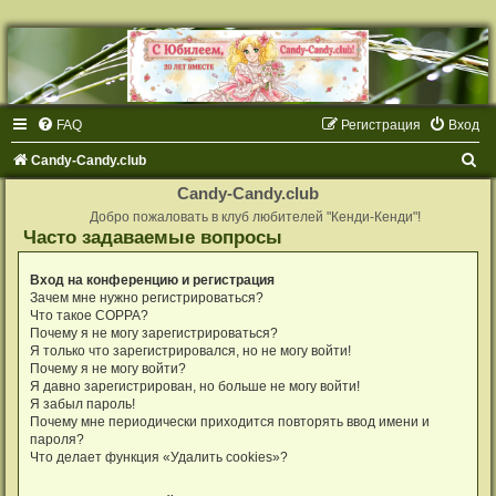
FAQ
Регистрация
Вход
П
Candy-Candy.club
о
Candy-Candy.club
и
Добро пожаловать в клуб любителей "Кенди-Кенди"!
Часто задаваемые вопросы
с
к
Вход на конференцию и регистрация
Зачем мне нужно регистрироваться?
Что такое COPPA?
Почему я не могу зарегистрироваться?
Я только что зарегистрировался, но не могу войти!
Почему я не могу войти?
Я давно зарегистрирован, но больше не могу войти!
Я забыл пароль!
Почему мне периодически приходится повторять ввод имени и
пароля?
Что делает функция «Удалить cookies»?