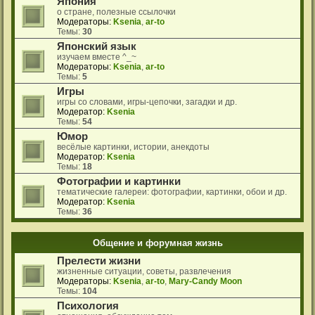
Япония
о стране, полезные ссылочки
Модераторы:
Ksenia
,
ar-to
Темы:
30
Японский язык
изучаем вместе ^_~
Модераторы:
Ksenia
,
ar-to
Темы:
5
Игры
игры со словами, игры-цепочки, загадки и др.
Модератор:
Ksenia
Темы:
54
Юмор
весёлые картинки, истории, анекдоты
Модератор:
Ksenia
Темы:
18
Фотографии и картинки
тематические галереи: фотографии, картинки, обои и др.
Модератор:
Ksenia
Темы:
36
Общение и форумная жизнь
Прелести жизни
жизненные ситуации, советы, развлечения
Модераторы:
Ksenia
,
ar-to
,
Mary-Candy Moon
Темы:
104
Психология