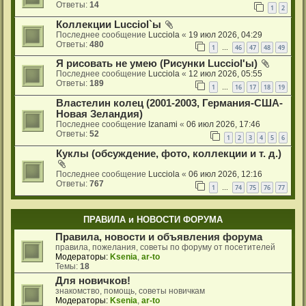
Ответы:
14
1
2
Коллекции Lucciol`ы
Последнее сообщение
Lucciola
«
19 июл 2026, 04:29
Ответы:
480
1
46
47
48
49
…
Я рисовать не умею (Рисунки Lucciol'ы)
Последнее сообщение
Lucciola
«
12 июл 2026, 05:55
Ответы:
189
1
16
17
18
19
…
Властелин колец (2001-2003, Германия-США-
Новая Зеландия)
Последнее сообщение
Izanami
«
06 июл 2026, 17:46
Ответы:
52
1
2
3
4
5
6
Куклы (обсуждение, фото, коллекции и т. д.)
Последнее сообщение
Lucciola
«
06 июл 2026, 12:16
Ответы:
767
1
74
75
76
77
…
ПРАВИЛА и НОВОСТИ ФОРУМА
Правила, новости и объявления форума
правила, пожелания, советы по форуму от посетителей
Модераторы:
Ksenia
,
ar-to
Темы:
18
Для новичков!
знакомство, помощь, советы новичкам
Модераторы:
Ksenia
,
ar-to