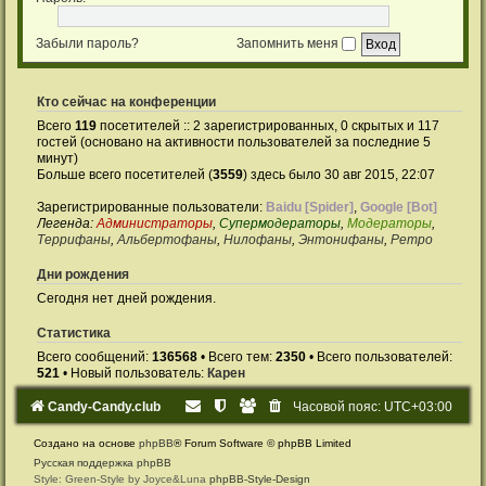
Забыли пароль?
Запомнить меня
Кто сейчас на конференции
Всего
119
посетителей :: 2 зарегистрированных, 0 скрытых и 117
гостей (основано на активности пользователей за последние 5
минут)
Больше всего посетителей (
3559
) здесь было 30 авг 2015, 22:07
Зарегистрированные пользователи:
Baidu [Spider]
,
Google [Bot]
Легенда:
Администраторы
,
Супермодераторы
,
Модераторы
,
Террифаны
,
Альбертофаны
,
Нилофаны
,
Энтонифаны
,
Ретро
Дни рождения
Сегодня нет дней рождения.
Статистика
Всего сообщений:
136568
• Всего тем:
2350
• Всего пользователей:
521
• Новый пользователь:
Карен
Candy-Candy.club
Часовой пояс:
UTC+03:00
Создано на основе
phpBB
® Forum Software © phpBB Limited
Русская поддержка phpBB
Style: Green-Style by Joyce&Luna
phpBB-Style-Design