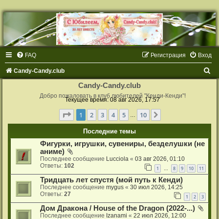
FAQ
Регистрация
Вход
П
Candy-Candy.club
о
Candy-Candy.club
и
Добро пожаловать в клуб любителей "Кенди-Кенди"!
Текущее время: 08 авг 2026, 17:57
с
Страница
1
из
10
1
2
3
4
5
10
След.
…
к
Последние темы
Фигурки, игрушки, сувениры, безделушки (не
аниме)
Последнее сообщение
Lucciola
«
03 авг 2026, 01:10
Ответы:
102
1
8
9
10
11
…
Тридцать лет спустя (мой путь к Кенди)
Последнее сообщение
mygus
«
30 июл 2026, 14:25
Ответы:
27
1
2
3
Дом Дракона / House of the Dragon (2022-...)
Последнее сообщение
Izanami
«
22 июл 2026, 12:00