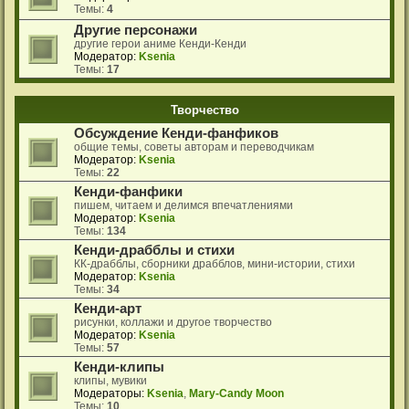
Темы:
4
Другие персонажи
другие герои аниме Кенди-Кенди
Модератор:
Ksenia
Темы:
17
Творчество
Обсуждение Кенди-фанфиков
общие темы, советы авторам и переводчикам
Модератор:
Ksenia
Темы:
22
Кенди-фанфики
пишем, читаем и делимся впечатлениями
Модератор:
Ksenia
Темы:
134
Кенди-драбблы и стихи
КК-драбблы, сборники драбблов, мини-истории, стихи
Модератор:
Ksenia
Темы:
34
Кенди-арт
рисунки, коллажи и другое творчество
Модератор:
Ksenia
Темы:
57
Кенди-клипы
клипы, мувики
Модераторы:
Ksenia
,
Mary-Candy Moon
Темы:
10