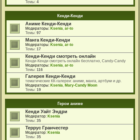
Темы:
4
Кенди-Кенди
Аниме Кенди-Кенди
Модераторы:
Ksenia
,
ar-to
Темы:
97
Манга Кенди-Кенди
Модераторы:
Ksenia
,
ar-to
Темы:
17
Кенди-Кенди смотреть онлайн
Кенди-Кенди смотреть онлайн бесплатно, Candy-Candy
Модераторы:
Ksenia
,
ar-to
Темы:
116
Галерея Кенди-Кенди
тематические КК-галереи: аниме, манга, артбуки и др.
Модераторы:
Ksenia
,
Mary-Candy Moon
Темы:
19
Герои аниме
Кенди Уайт Эндри
Модератор:
Ksenia
Темы:
35
Террус Гранчестер
Модератор:
Ksenia
Темы:
35