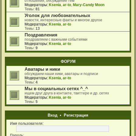
отношения, обсуждение тем
Модераторы:
Ksenia
,
ar-to
,
Mary-Candy Moon
Темы:
81
Уголок для любознательных
новости, интересные факты и многое другое
Модераторы:
Ksenia
,
ar-to
Темы:
13
Поздравления
поздравляем с важными событиями
Модераторы:
Ksenia
,
ar-to
Темы:
9
ФОРУМ
Аватары и ники
обсуждаем наши ники, аватары и подписи
Модераторы:
Ksenia
,
ar-to
Темы:
4
Мы в социальных сетях ^_^
ищем друг друга в контакте, твиттере и др. сетях
Модераторы:
Ksenia
,
ar-to
Темы:
5
Вход
•
Регистрация
Имя пользователя:
Пароль: