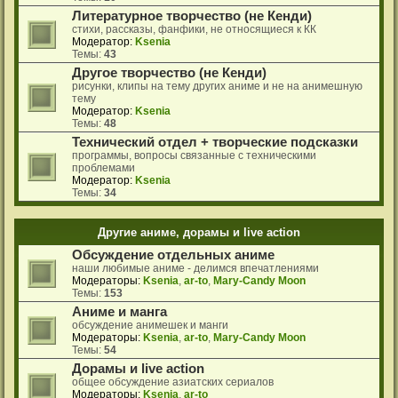
Литературное творчество (не Кенди)
стихи, рассказы, фанфики, не относящиеся к КК
Модератор:
Ksenia
Темы:
43
Другое творчество (не Кенди)
рисунки, клипы на тему других аниме и не на анимешную
тему
Модератор:
Ksenia
Темы:
48
Технический отдел + творческие подсказки
программы, вопросы связанные с техническими
проблемами
Модератор:
Ksenia
Темы:
34
Другие аниме, дорамы и live action
Обсуждение отдельных аниме
наши любимые аниме - делимся впечатлениями
Модераторы:
Ksenia
,
ar-to
,
Mary-Candy Moon
Темы:
153
Аниме и манга
обсуждение анимешек и манги
Модераторы:
Ksenia
,
ar-to
,
Mary-Candy Moon
Темы:
54
Дорамы и live action
общее обсуждение азиатских сериалов
Модераторы:
Ksenia
,
ar-to