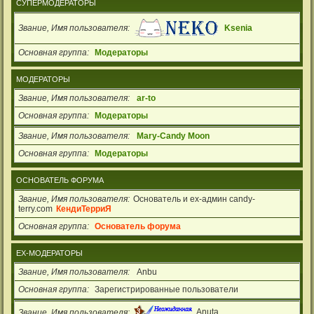
СУПЕРМОДЕРАТОРЫ
Звание, Имя пользователя
Ksenia
Основная группа
Модераторы
МОДЕРАТОРЫ
Звание, Имя пользователя
ar-to
Основная группа
Модераторы
Звание, Имя пользователя
Mary-Candy Moon
Основная группа
Модераторы
ОСНОВАТЕЛЬ ФОРУМА
Звание, Имя пользователя
Основатель и ex-админ candy-
terry.com
КендиТерриЯ
Основная группа
Основатель форума
EX-МОДЕРАТОРЫ
Звание, Имя пользователя
Anbu
Основная группа
Зарегистрированные пользователи
Звание, Имя пользователя
Anuta