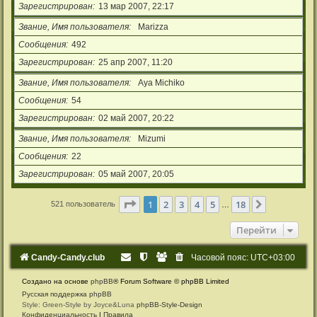
Зарегистрирован
13 мар 2007, 22:17
Звание, Имя пользователя
Marizza
Сообщения
492
Зарегистрирован
25 апр 2007, 11:20
Звание, Имя пользователя
Aya Michiko
Сообщения
54
Зарегистрирован
02 май 2007, 20:22
Звание, Имя пользователя
Mizumi
Сообщения
22
Зарегистрирован
05 май 2007, 20:05
Страница
1
из
18
1
2
3
4
5
18
След.
521 пользователь
…
Перейти
Candy-Candy.club
Часовой пояс:
UTC+03:00
Создано на основе
phpBB
® Forum Software © phpBB Limited
Русская поддержка phpBB
Style: Green-Style by Joyce&Luna
phpBB-Style-Design
Конфиденциальность
|
Правила