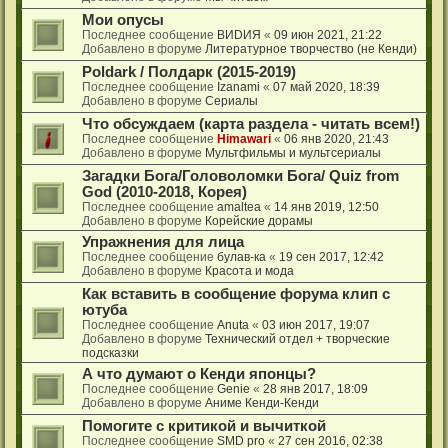
Мои опусы
Последнее сообщение
ВИDИЯ
«
09 июн 2021, 21:22
Добавлено в форуме
Литературное творчество (не Кенди)
Poldark / Полдарк (2015-2019)
Последнее сообщение
Izanami
«
07 май 2020, 18:39
Добавлено в форуме
Сериалы
Что обсуждаем (карта раздела - читать всем!)
Последнее сообщение
Himawari
«
06 янв 2020, 21:43
Добавлено в форуме
Мультфильмы и мультсериалы
Загадки Бога/Головоломки Бога/ Quiz from
God (2010-2018, Корея)
Последнее сообщение
amaltea
«
14 янв 2019, 12:50
Добавлено в форуме
Корейские дорамы
Упражнения для лица
Последнее сообщение
булав-ка
«
19 сен 2017, 12:42
Добавлено в форуме
Красота и мода
Как вставить в сообщение форума клип с
ютуба
Последнее сообщение
Anuta
«
03 июн 2017, 19:07
Добавлено в форуме
Технический отдел + творческие
подсказки
А что думают о Кенди японцы?
Последнее сообщение
Genie
«
28 янв 2017, 18:09
Добавлено в форуме
Аниме Кенди-Кенди
Помогите с критикой и вычиткой
Последнее сообщение
SMD pro
«
27 сен 2016, 02:38