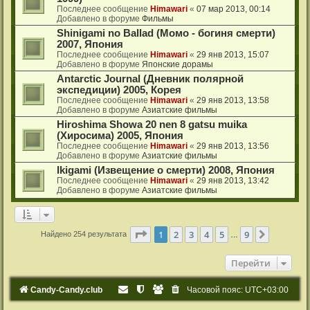
Последнее сообщение
Himawari
«
07 мар 2013, 00:14
Добавлено в форуме
Фильмы
Shinigami no Ballad (Момо - богиня смерти)
2007, Япония
Последнее сообщение
Himawari
«
29 янв 2013, 15:07
Добавлено в форуме
Японские дорамы
Antarctic Journal (Дневник полярной
экспедиции) 2005, Корея
Последнее сообщение
Himawari
«
29 янв 2013, 13:58
Добавлено в форуме
Азиатские фильмы
Hiroshima Showa 20 nen 8 gatsu muika
(Хиросима) 2005, Япония
Последнее сообщение
Himawari
«
29 янв 2013, 13:56
Добавлено в форуме
Азиатские фильмы
Ikigami (Извещение о смерти) 2008, Япония
Последнее сообщение
Himawari
«
29 янв 2013, 13:42
Добавлено в форуме
Азиатские фильмы
Страница
1
из
9
1
2
3
4
5
9
След.
Найдено 254 результата
…
Перейти
Candy-Candy.club
Часовой пояс:
UTC+03:00