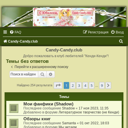
FAQ
Регистрация
Вход
П
Candy-Candy.club
о
Candy-Candy.club
и
Добро пожаловать в клуб любителей "Кенди-Кенди"!
Темы без ответов
с
Перейти к расширенному поиску
к
Поиск
Расширенный поиск
Страница
1
из
9
1
2
3
4
5
9
След.
Найдено 254 результата
…
Темы
Мои фанфики (Shadow)
Последнее сообщение
Shadow
«
17 ноя 2023, 11:35
Добавлено в форуме
Литературное творчество (не Кенди)
Обзоры книг
Последнее сообщение
Samanta
«
01 окт 2022, 18:03
Добавлено в форуме
Мы читаем