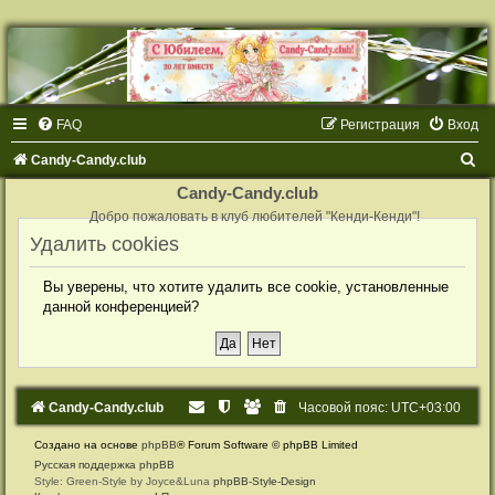
FAQ
Регистрация
Вход
П
Candy-Candy.club
о
Candy-Candy.club
и
Добро пожаловать в клуб любителей "Кенди-Кенди"!
Удалить cookies
с
к
Вы уверены, что хотите удалить все cookie, установленные
данной конференцией?
Candy-Candy.club
Часовой пояс:
UTC+03:00
Создано на основе
phpBB
® Forum Software © phpBB Limited
Русская поддержка phpBB
Style: Green-Style by Joyce&Luna
phpBB-Style-Design