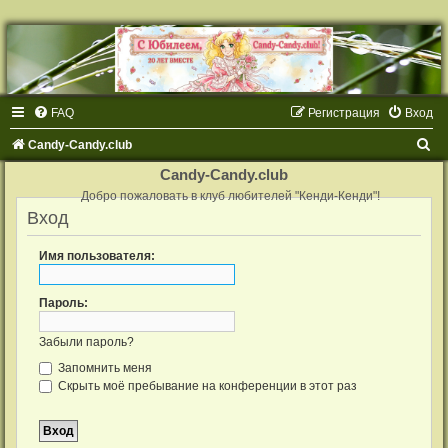
FAQ
Регистрация
Вход
П
Candy-Candy.club
о
Candy-Candy.club
и
Добро пожаловать в клуб любителей "Кенди-Кенди"!
Вход
с
к
Имя пользователя:
Пароль:
Забыли пароль?
Запомнить меня
Скрыть моё пребывание на конференции в этот раз