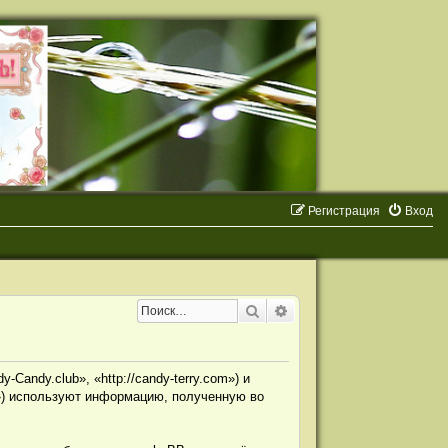
Регистрация
Вход
Поиск
Расширенный поиск
andy.club», «http://candy-terry.com») и
») используют информацию, полученную во