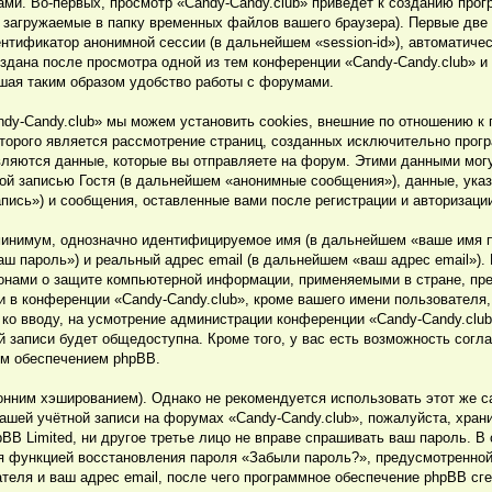
ми. Во-первых, просмотр «Candy-Candy.club» приведёт к созданию про
 загружаемые в папку временных файлов вашего браузера). Первые две
дентификатор анонимной сессии (в дальнейшем «session-id»), автоматич
оздана после просмотра одной из тем конференции «Candy-Candy.club» и
шая таким образом удобство работы с форумами.
dy-Candy.club» мы можем установить cookies, внешние по отношению к
которого является рассмотрение страниц, созданных исключительно про
ляются данные, которые вы отправляете на форум. Этими данными мог
й записью Гостя (в дальнейшем «анонимные сообщения»), данные, указ
апись») и сообщения, оставленные вами после регистрации и авторизац
 минимум, однозначно идентифицируемое имя (в дальнейшем «ваше имя 
аш пароль») и реальный адрес email (в дальнейшем «ваш адрес email»).
конами о защите компьютерной информации, применяемыми в стране, пр
 в конференции «Candy-Candy.club», кроме вашего имени пользователя, 
й ко вводу, на усмотрение администрации конференции «Candy-Candy.clu
 записи будет общедоступна. Кроме того, у вас есть возможность согл
ым обеспечением phpBB.
ним хэшированием). Однако не рекомендуется использовать этот же са
шей учётной записи на форумах «Candy-Candy.club», пожалуйста, хранит
pBB Limited, ни другое третье лицо не вправе спрашивать ваш пароль. В
ся функцией восстановления пароля «Забыли пароль?», предусмотренн
теля и ваш адрес email, после чего программное обеспечение phpBB сг