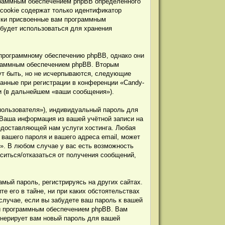
граммным обеспечением phpBB определённого
 cookie содержат только идентификатор
ески присвоенные вам программным
 будет использоваться для хранения
 программному обеспечению phpBB, однако они
граммным обеспечением phpBB. Вторым
ут быть, но не исчерпываются, следующие
анные при регистрации в конференции «Candy-
ии (в дальнейшем «ваши сообщения»).
пользователя»), индивидуальный пароль для
 Ваша информация из вашей учётной записи на
едоставляющей нам услуги хостинга. Любая
вашего пароля и вашего адреса email, может
b». В любом случае у вас есть возможность
аситься/отказаться от получения сообщений,
мый пароль, регистрируясь на других сайтах.
е его в тайне, ни при каких обстоятельствах
 случае, если вы забудете ваш пароль к вашей
ой программным обеспечением phpBB. Вам
енерирует вам новый пароль для вашей