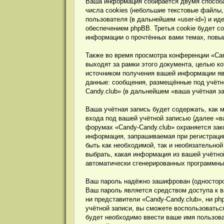
Ваша информация собирается двумя способа
числа cookies (небольшие текстовые файлы,
пользователя (в дальнейшем «user-id») и и
обеспечением phpBB. Третья cookie будет с
информации о прочтённых вами темах, повы
Также во время просмотра конференции «Can
выходят за рамки этого документа, целью 
источником получения вашей информации яв
данные: сообщения, размещённые под учётно
Candy.club» (в дальнейшем «ваша учётная з
Ваша учётная запись будет содержать, как
входа под вашей учётной записью (далее «в
форумах «Candy-Candy.club» охраняется за
информация, запрашиваемая при регистрации
быть как необходимой, так и необязательно
выбрать, какая информация из вашей учётной
автоматически сгенерированных программн
Ваш пароль надёжно зашифрован (односторон
Ваш пароль является средством доступа к ва
ни представители «Candy-Candy.club», ни ph
учётной записи, вы сможете воспользовать
будет необходимо ввести ваше имя пользова