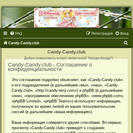
FAQ
Регистрация
Вход
П
Candy-Candy.club
о
Candy-Candy.club
и
Добро пожаловать в клуб любителей "Кенди-Кенди"!
Candy-Candy.club - Соглашение о
с
конфиденциальности
к
Это соглашение подробно объясняет, как «Candy-Candy.club»
и его подразделения (в дальнейшем «мы», «наш», «Candy-
Candy.club», «http://candy-terry.com») и phpBB (в дальнейшем
«они», «программное обеспечение phpBB», «www.phpbb.com»,
«phpBB Limited», «phpBB Teams») используют информацию,
полученную во время любой из ваших пользовательских
сессий (в дальнейшем «ваша информация»).
Ваша информация собирается двумя способами. Во-первых,
просмотр «Candy-Candy.club» приведёт к созданию