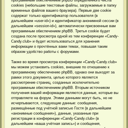
программным обеспечением phpBB определённого числа
cookies (небольшие текстовые файлы, загружаемые в папку
временных файлов вашего браузера). Первые две cookie
содержат только идентификатор пользователя (в
дальнейшем «user-id») и идентификатор анонимной сессии (в
дальнейшем «session-id»), автоматически присвоенные вам
программным обеспечением phpBB. Третья cookie будет
создана после просмотра одной из тем конференции «Candy-
Candy.club» и будет использоваться для хранения
информации о прочтённых вами темах, повышая таким
образом удобство работы с форумами.
Также во время просмотра конференции «Candy-Candy.club»
мы можем установить cookies, внешние по отношению к
программному обеспечению phpBB, однако они выходят за
рамки этого документа, целью которого является
рассмотрение страниц, созданных исключительно
программным обеспечением phpBB. Вторым источником
получения вашей информации являются данные, которые вы
отправляете на форум. Этими данными могут быть, но не
исчерпываются, следующие данные: сообщения,
размещённые под учётной записью Гостя (в дальнейшем
«анонимные сообщения»), данные, указанные при
регистрации в конференции «Candy-Candy.club» (в
дальнейшем «ваша учётная запись») и сообщения,