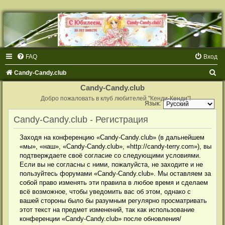
FAQ
Вход
П
Candy-Candy.club
о
Candy-Candy.club
и
Добро пожаловать в клуб любителей "Кенди-Кенди"!
Язык:
с
Candy-Candy.club - Регистрация
к
Заходя на конференцию «Candy-Candy.club» (в дальнейшем
«мы», «наш», «Candy-Candy.club», «http://candy-terry.com»), вы
подтверждаете своё согласие со следующими условиями.
Если вы не согласны с ними, пожалуйста, не заходите и не
пользуйтесь форумами «Candy-Candy.club». Мы оставляем за
собой право изменять эти правила в любое время и сделаем
всё возможное, чтобы уведомить вас об этом, однако с
вашей стороны было бы разумным регулярно просматривать
этот текст на предмет изменений, так как использование
конференции «Candy-Candy.club» после обновления/