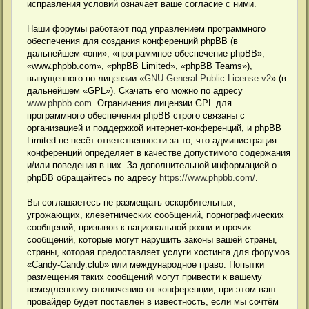
исправления условий означает ваше согласие с ними.
Наши форумы работают под управлением программного
обеспечения для создания конференций phpBB (в
дальнейшем «они», «программное обеспечение phpBB»,
«www.phpbb.com», «phpBB Limited», «phpBB Teams»),
выпущенного по лицензии «
GNU General Public License v2
» (в
дальнейшем «GPL»). Скачать его можно по адресу
www.phpbb.com
. Ограничения лицензии GPL для
программного обеспечения phpBB строго связаны с
организацией и поддержкой интернет-конференций, и phpBB
Limited не несёт ответственности за то, что администрация
конференций определяет в качестве допустимого содержания
и/или поведения в них. За дополнительной информацией о
phpBB обращайтесь по адресу
https://www.phpbb.com/
.
Вы соглашаетесь не размещать оскорбительных,
угрожающих, клеветнических сообщений, порнографических
сообщений, призывов к национальной розни и прочих
сообщений, которые могут нарушить законы вашей страны,
страны, которая предоставляет услуги хостинга для форумов
«Candy-Candy.club» или международное право. Попытки
размещения таких сообщений могут привести к вашему
немедленному отключению от конференции, при этом ваш
провайдер будет поставлен в известность, если мы сочтём