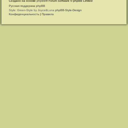
Создано на основе
phpBB
® Forum Software © phpBB Limited
Русская поддержка phpBB
Style: Green-Style by Joyce&Luna
phpBB-Style-Design
Конфиденциальность
|
Правила