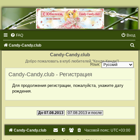
FAQ
Вход
П
Candy-Candy.club
о
Candy-Candy.club
и
Добро пожаловать в клуб любителей "Кенди-Кенди"!
Язык:
с
Candy-Candy.club - Регистрация
к
Для продолжения регистрации, пожалуйста, укажите дату
рождения.
До 07.08.2013
07.08.2013 и после
Candy-Candy.club
Часовой пояс:
UTC+03:00