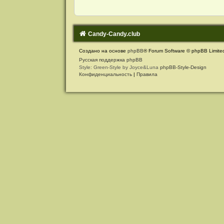
Candy-Candy.club
Создано на основе
phpBB
® Forum Software © phpBB Limite
Русская поддержка phpBB
Style: Green-Style by Joyce&Luna
phpBB-Style-Design
Конфиденциальность
|
Правила