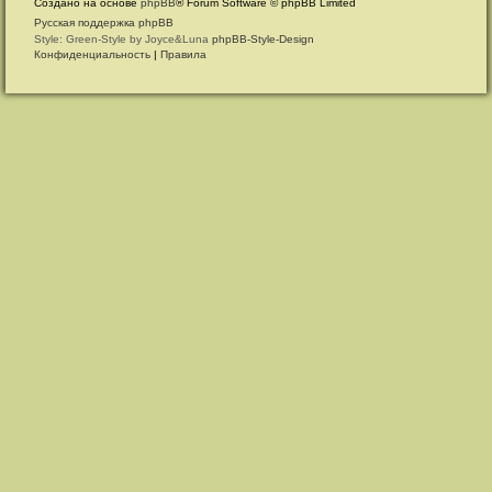
Создано на основе
phpBB
® Forum Software © phpBB Limited
Русская поддержка phpBB
Style: Green-Style by Joyce&Luna
phpBB-Style-Design
Конфиденциальность
|
Правила