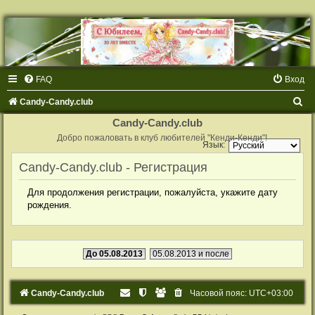
FAQ
Вход
П
Candy-Candy.club
о
Candy-Candy.club
и
Добро пожаловать в клуб любителей "Кенди-Кенди"!
Язык:
с
Candy-Candy.club - Регистрация
к
Для продолжения регистрации, пожалуйста, укажите дату
рождения.
До 05.08.2013
05.08.2013 и после
Candy-Candy.club
Часовой пояс:
UTC+03:00