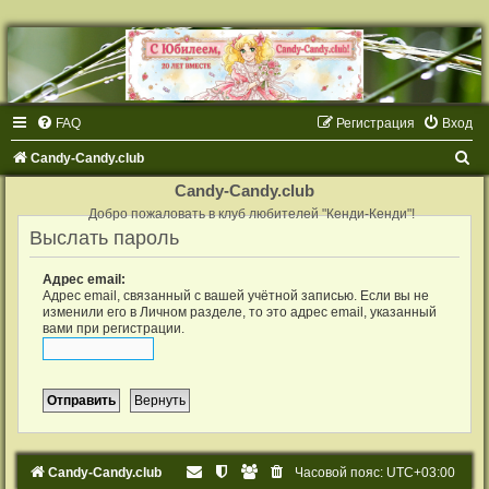
FAQ
Регистрация
Вход
П
Candy-Candy.club
о
Candy-Candy.club
и
Добро пожаловать в клуб любителей "Кенди-Кенди"!
Выслать пароль
с
к
Адрес email:
Адрес email, связанный с вашей учётной записью. Если вы не
изменили его в Личном разделе, то это адрес email, указанный
вами при регистрации.
Candy-Candy.club
Часовой пояс:
UTC+03:00