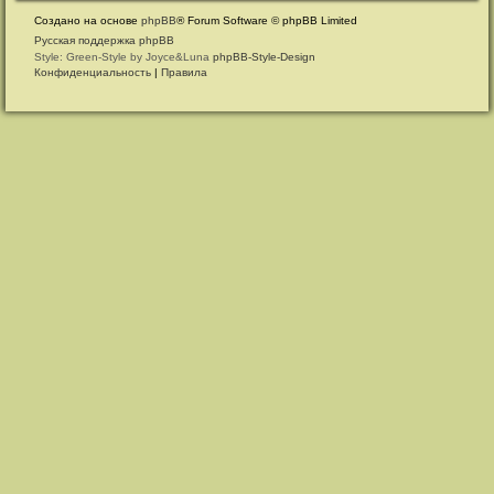
Создано на основе
phpBB
® Forum Software © phpBB Limited
Русская поддержка phpBB
Style: Green-Style by Joyce&Luna
phpBB-Style-Design
Конфиденциальность
|
Правила