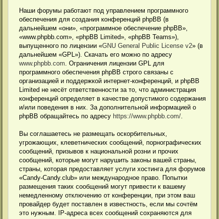
Наши форумы работают под управлением программного
обеспечения для создания конференций phpBB (в
дальнейшем «они», «программное обеспечение phpBB»,
«www.phpbb.com», «phpBB Limited», «phpBB Teams»),
выпущенного по лицензии «
GNU General Public License v2
» (в
дальнейшем «GPL»). Скачать его можно по адресу
www.phpbb.com
. Ограничения лицензии GPL для
программного обеспечения phpBB строго связаны с
организацией и поддержкой интернет-конференций, и phpBB
Limited не несёт ответственности за то, что администрация
конференций определяет в качестве допустимого содержания
и/или поведения в них. За дополнительной информацией о
phpBB обращайтесь по адресу
https://www.phpbb.com/
.
Вы соглашаетесь не размещать оскорбительных,
угрожающих, клеветнических сообщений, порнографических
сообщений, призывов к национальной розни и прочих
сообщений, которые могут нарушить законы вашей страны,
страны, которая предоставляет услуги хостинга для форумов
«Candy-Candy.club» или международное право. Попытки
размещения таких сообщений могут привести к вашему
немедленному отключению от конференции, при этом ваш
провайдер будет поставлен в известность, если мы сочтём
это нужным. IP-адреса всех сообщений сохраняются для