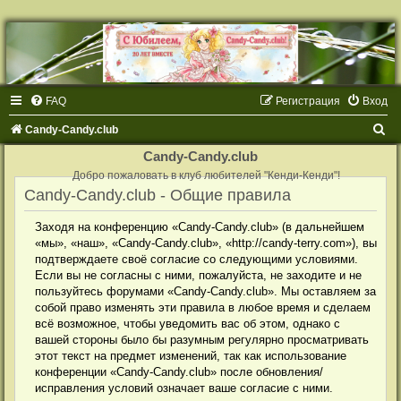
FAQ
Регистрация
Вход
П
Candy-Candy.club
о
Candy-Candy.club
и
Добро пожаловать в клуб любителей "Кенди-Кенди"!
Candy-Candy.club - Общие правила
с
к
Заходя на конференцию «Candy-Candy.club» (в дальнейшем
«мы», «наш», «Candy-Candy.club», «http://candy-terry.com»), вы
подтверждаете своё согласие со следующими условиями.
Если вы не согласны с ними, пожалуйста, не заходите и не
пользуйтесь форумами «Candy-Candy.club». Мы оставляем за
собой право изменять эти правила в любое время и сделаем
всё возможное, чтобы уведомить вас об этом, однако с
вашей стороны было бы разумным регулярно просматривать
этот текст на предмет изменений, так как использование
конференции «Candy-Candy.club» после обновления/
исправления условий означает ваше согласие с ними.