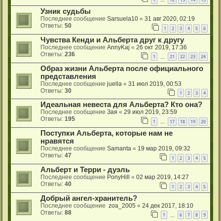
…
Узник судьбы
Последнее сообщение
Sarsuela10
«
31 авг 2020, 02:19
Ответы:
50
1
2
3
4
5
6
Чувства Кенди и Альберта друг к другу
Последнее сообщение
AnnyKaj
«
26 окт 2019, 17:36
Ответы:
236
1
21
22
23
24
…
Образ жизни Альберта после официального
представления
Последнее сообщение
juella
«
31 июл 2019, 00:53
Ответы:
30
1
2
3
4
Идеальная невеста для Альберта? Кто она?
Последнее сообщение
Зая
«
29 июл 2019, 23:59
Ответы:
195
1
17
18
19
20
…
Поступки Альберта, которые нам не
нравятся
Последнее сообщение
Samanta
«
19 мар 2019, 09:32
Ответы:
47
1
2
3
4
5
Альберт и Терри - дуэль
Последнее сообщение
PonyHill
«
02 мар 2019, 14:27
Ответы:
40
1
2
3
4
5
Добрый ангел-хранитель?
Последнее сообщение
zoa_2005
«
24 дек 2017, 18:10
Ответы:
88
1
6
7
8
9
…