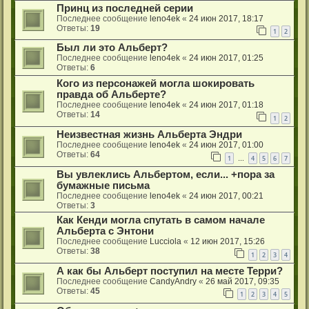
Принц из последней серии
Последнее сообщение
leno4ek
«
24 июн 2017, 18:17
Ответы:
19
1
2
Был ли это Альберт?
Последнее сообщение
leno4ek
«
24 июн 2017, 01:25
Ответы:
6
Кого из персонажей могла шокировать
правда об Альберте?
Последнее сообщение
leno4ek
«
24 июн 2017, 01:18
Ответы:
14
1
2
Неизвестная жизнь Альберта Эндри
Последнее сообщение
leno4ek
«
24 июн 2017, 01:00
Ответы:
64
1
4
5
6
7
…
Вы увлеклись Альбертом, если... +пора за
бумажные письма
Последнее сообщение
leno4ek
«
24 июн 2017, 00:21
Ответы:
3
Как Кенди могла спутать в самом начале
Альберта с Энтони
Последнее сообщение
Lucciola
«
12 июн 2017, 15:26
Ответы:
38
1
2
3
4
А как бы Альберт поступил на месте Терри?
Последнее сообщение
CandyAndry
«
26 май 2017, 09:35
Ответы:
45
1
2
3
4
5