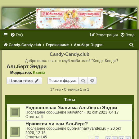
FAQ
Регистрация
Вход
П
Candy-Candy.club
Герои аниме
Альберт Эндри
о
Candy-Candy.club
и
Добро пожаловать в клуб любителей "Кенди-Кенди"!
Альберт Эндри
с
Модератор:
Ksenia
к
Поиск
Расширенный поиск
Новая тема
17 тем • Страница
1
из
1
Темы
Родословная Уильяма Альберта Эндри
Последнее сообщение
kalivanor
«
02 окт 2023, 04:17
Ответы:
4
Нравится ли вам Альберт?
Последнее сообщение
bubn-anna@yandex.ru
«
20 окт
2020, 12:15
Ответы:
145
1
12
13
14
15