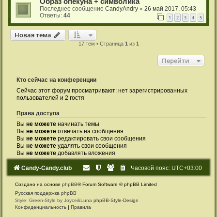
Образ опекуна + символика
Последнее сообщение
CandyAndry
«
26 май 2017, 05:43
Ответы:
44
1
2
3
4
5
Новая тема
17 тем • Страница
1
из
1
Перейти
Кто сейчас на конференции
Сейчас этот форум просматривают: нет зарегистрированных
пользователей и 2 гостя
Права доступа
Вы
не можете
начинать темы
Вы
не можете
отвечать на сообщения
Вы
не можете
редактировать свои сообщения
Вы
не можете
удалять свои сообщения
Вы
не можете
добавлять вложения
Candy-Candy.club
Часовой пояс:
UTC+03:00
Создано на основе
phpBB
® Forum Software © phpBB Limited
Русская поддержка phpBB
Style: Green-Style by Joyce&Luna
phpBB-Style-Design
Конфиденциальность
|
Правила